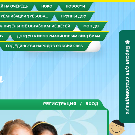
Й НА ОЧЕРЕДЬ
НОКО
НОВОСТИ
 РЕАЛИЗАЦИИ ТРЕБОВА...
ГРУППЫ ДОУ
ЛНИТЕЛЬНОЕ ОБРАЗОВАНИЕ ДЕТЕЙ
ФОП ДО
ОУ
ДОСТУП К ИНФОРМАЦИОННЫМ СИСТЕМАМ
ГОД ЕДИНСТВА НАРОДОВ РОССИИ 2026
Версия для слабовидящих
а
РЕГИСТРАЦИЯ
ВХОД
/