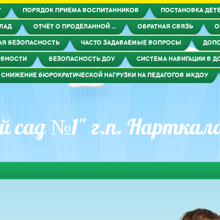
У
ПОРЯДОК ПРИЕМА ВОСПИТАННИКОВ
ПОСТАНОВКА ДЕТЕ
ЛАД
ОТЧЁТ О ПРОДЕЛАННОЙ ...
ОБРАТНАЯ СВЯЗЬ
О
Я БЕЗОПАСНОСТЬ
ЧАСТО ЗАДАВАЕМЫЕ ВОПРОСЫ
ДОПО
ОВНОСТИ
БЕЗОПАСНОСТЬ ДОУ
СИСТЕМА НАВИГАЦИИ В Д
СНИЖЕНИЕ БЮРОКРАТИЧЕСКОЙ НАГРУЗКИ НА ПЕДАГОГОВ МКДОУ
 сад №1" г.п. Нарткал