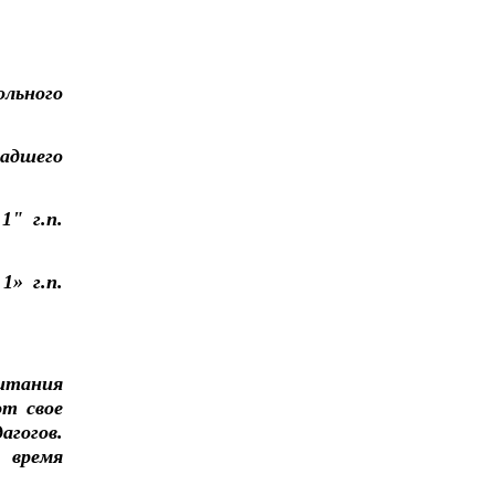
ольного
ладшего
1" г.п.
1» г.п.
итания
ют свое
агогов.
 время