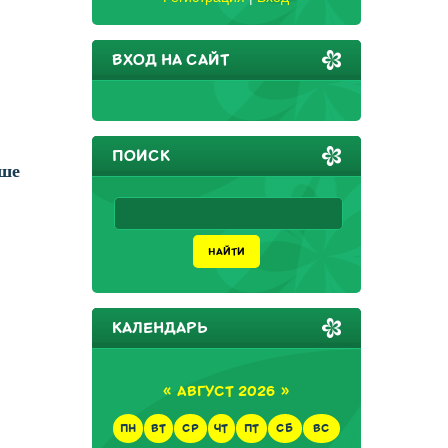
ВХОД НА САЙТ
ПОИСК
аше
КАЛЕНДАРЬ
«
АВГУСТ 2026
»
ПН
ВТ
СР
ЧТ
ПТ
СБ
ВС