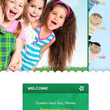
WELCOME!
Приветствую Вас
,
Гость
!
Регистрация
|
Вход