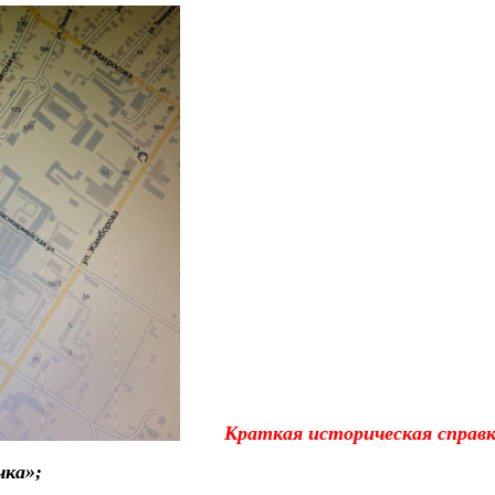
Краткая историческая справк
чка»;